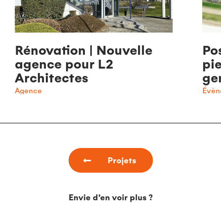
Rénovation | Nouvelle
Po
agence pour L2
pie
Architectes
ge
Agence
Évèn
Projets
Envie d’en voir plus ?