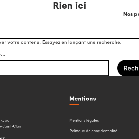
Rien ici
Nos pr
ver votre contenu. Essayez en lançant une recherche.
r…
Mentions
ukuba
Mentions légales
-Saint-Clair
Politique de confidentialité
462