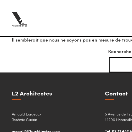
Il semblerait que nous ne soyons pas en mesure de trou
Recherche
L2 Architectes
Contact
Arnauld Lorgeoux
5 Avenue de Ts
Jérémie Guérin
14200 Hérouville
accueil@l2architectes.com
Tél. 02 31 462 