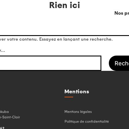
Rien ici
Nos pr
ver votre contenu. Essayez en lançant une recherche.
r…
Mentions
ukuba
Mentions légales
-Saint-Clair
Politique de confidentialité
462