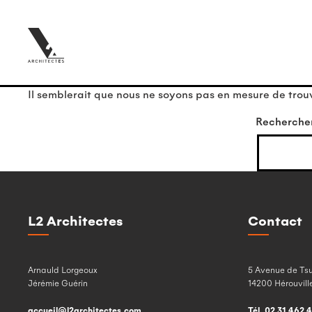
Il semblerait que nous ne soyons pas en mesure de trou
Recherche
L2 Architectes
Contact
Arnauld Lorgeoux
5 Avenue de Ts
Jérémie Guérin
14200 Hérouville
accueil@l2architectes.com
Tél. 02 31 462 