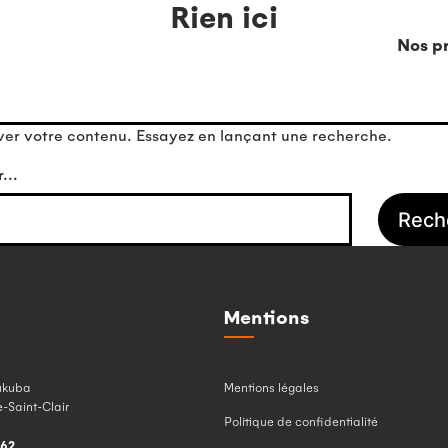
Rien ici
Nos pr
ver votre contenu. Essayez en lançant une recherche.
r…
Mentions
ukuba
Mentions légales
-Saint-Clair
Politique de confidentialité
462