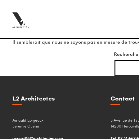
Il semblerait que nous ne soyons pas en mesure de trou
Recherche
L2 Architectes
Contact
Arnauld Lorgeoux
5 Avenue de Ts
Jérémie Guérin
14200 Hérouville
accueil@l2architectes.com
Tél. 02 31 462 