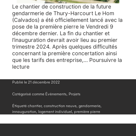
Le chantier de construction de la future
gendarmerie de Thury-Harcourt Le Hom
(Calvados) a été officiellement lancé avec la
pose de la première pierre le Vendredi 9
décembre dernier. La fin du chantier et
l’inauguration devrait avoir lieu au premier
trimestre 2024. Après quelques difficultés
concernant la première concertation ainsi
que les tarifs des entreprise,…
Poursuivre la
Pose
lecture
de
la
Publié le
21 décembre 2022
première
pierre
Catégorisé comme
Évènements
,
Projets
de
Étiqueté
chantier
la
,
construction neuve
,
gendarmerie
,
innauguration
,
logement individuel
,
première pierre
nouvelle
gendarmerie
du
Hom