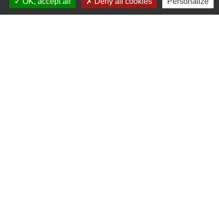
OK, accept all
Deny all cookies
Personalize
EDIS AMIENS
Amiens
Certification NF HQE
Défense et secours
Label BBC
RT 2005
Somme (80)
Programme
Techniques
Construction neuve
Détails •
Maîtrise d'ouvrage
Mandataire