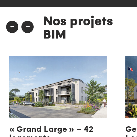
Nos projets
BIM
« Grand Large » – 42
Ge