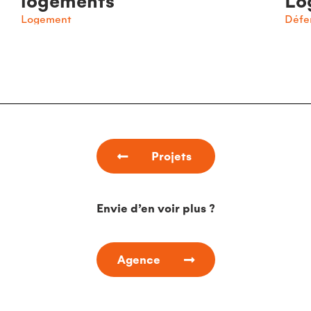
logements
Lo
Logement
Défe
Projets
Envie d’en voir plus ?
Agence