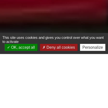
This site uses cookies and gives you control over what you want
to activate
OK, accept all
Deny all cookies
Personalize
Résidence Étudiante
« Les Docks Vauban » |
Quai en Seine
Le Havre
Logement
RT 2012 - 30%
Seine-Maritime (76)